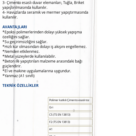
3- Çimento esaslı duvar elemanları, Tuğla, Briket
yapıştırılmasında kullanılır.
4- Havuzlarda seramik ve mermer yapıştırmasında
kullanılır.
AVANTAJLARI
*Epoksi polimerlerinden dolayı yüksek yapışma
özelliğini sağlar.
*Su geçirimsizliğini sağlar.
*Hızlı kür olmasından dolayı iş akışını engellemez.
*Nemden etkilenmez.
*Metal yüzeylerde kullanılabilir.
*Beton ile yapıştırılan malzeme arasındaki bağı
güçlendirir.
*El ve makine uygulamalarına uygundur.
*Yanmaz (A1 sınıfı)
TEKNİK ÖZELLİKLER
Polimer katkılı Çimento esaslı toz
Gri
C5 (TS EN 13813)
F2 (TS EN 13813)
A1