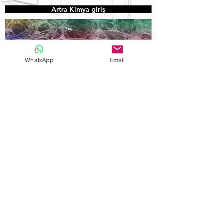
Artra Kimya giriş
WhatsApp
Email
Köpük Beton site Giriş
Telf:
+90 531 725 5565
90541 852 2290
Whatsapp: +
Skayp: artrainsaat
artrainsaat@gmail.com