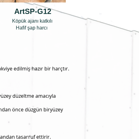
ArtSP-G12
Köpük ajanı katkılı
Hafif şap harcı
kviye edilmiş hazır bir harçtır.
 yüzey düzeltme amacıyla
rından önce düzgün biryüzey
ndan tasarruf ettirir.