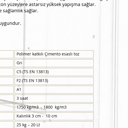
ton yüzeylere astarsız yüksek yapışma sağlar.
sağlamlık sağlar.
 uygundur.
Polimer katkılı Çimento esaslı toz
Gri
C5 (TS EN 13813)
F2 (TS EN 13813)
A1
3 saat
1750 kg/m3 - 1800 kg/m3
Kalınlık 3 cm - 10 cm
25 kg – 20 Lt