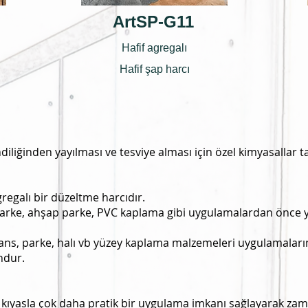
ArtSP-G11
Hafif agregalı
Hafif şap harcı
iliğinden yayılması ve tesviye alması için özel kimyasallar ta
gregalı bir düzeltme harcıdır.
 parke, ahşap parke, PVC kaplama gibi uygulamalardan önce
yans, parke, halı vb yüzey kaplama malzemeleri uygulamala
ndur.
 kıyasla çok daha pratik bir uygulama imkanı sağlayarak zama