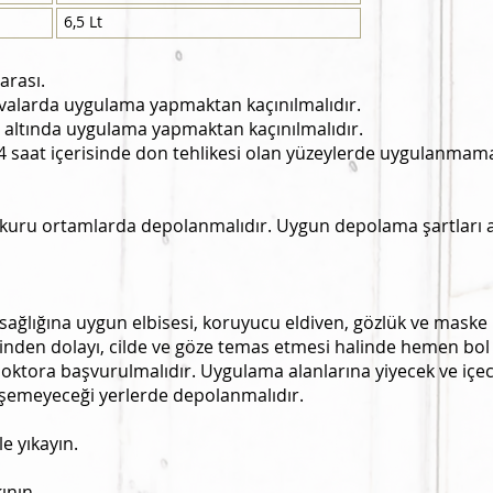
6,5 Lt
arası.
avalarda uygulama yapmaktan kaçınılmalıdır.
ş altında uygulama yapmaktan kaçınılmalıdır.
 saat içerisinde don tehlikesi olan yüzeylerde uygulanmamal
 kuru ortamlarda depolanmalıdır. Uygun depolama şartları a
 sağlığına uygun elbisesi, koruyucu eldiven, gözlük ve maske
rinden dolayı, cilde ve göze temas etmesi halinde hemen bol
ktora başvurulmalıdır. Uygulama alanlarına yiyecek ve içe
işemeyeceği yerlerde depolanmalıdır.
e yıkayın.
ının.