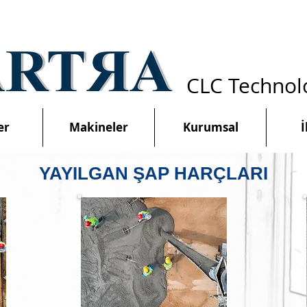
CLC Technol
er
Makineler
Kurumsal
İ
YAYILGAN ŞAP HARÇLARI