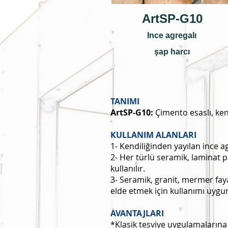
ArtSP-G10
Ince agregalı
şap harcı
TANIMI
ArtSP-G10:
Çimento esaslı, kend
KULLANIM ALANLARI
1- Kendiliğinden yayılan ince a
2- Her türlü seramik, laminat
kullanılır.
3- Seramik, granit, mermer fa
elde etmek için kullanımı uygu
AVANTAJLARI
*Klasik tesviye uygulamalarına