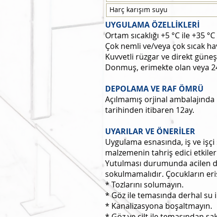
Harç karışım suyu
UYGULAMA ÖZELLİKLERİ
Ortam sıcaklığı +5 °C ile +35 °C 
Çok nemli ve/veya çok sıcak h
Kuvvetli rüzgar ve direkt güne
Donmuş, erimekte olan veya 24
DEPOLAMA VE RAF ÖMRÜ
Açılmamış orjinal ambalajında
tarihinden itibaren 12ay.
UYARILAR VE ÖNERİLER
Uygulama esnasında, iş ve işçi
malzemenin tahriş edici etkile
Yutulması durumunda acilen do
sokulmamalıdır. Çocukların er
* Tozlarını solumayın.
* Göz ile temasında derhal su il
* Kanalizasyona boşaltmayın.
* Göz ve cilt ile temasından sak