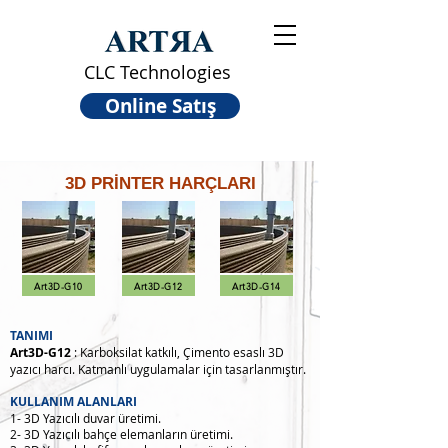
CLC Technologies
Online Satış
3D PRİNTER HARÇLARI
Art3D-G10
Art3D-G12
Art3D-G14
TANIMI
Art3D-G12
: Karboksilat katkılı, Çimento esaslı 3D
yazıcı harcı. Katmanlı uygulamalar için tasarlanmıştır.
KULLANIM ALANLARI
1- 3D Yazıcılı duvar üretimi.
2- 3D Yazıcılı bahçe elemanların üretimi.