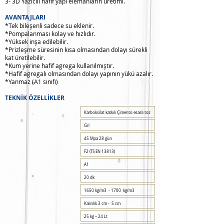
3- 3D Yazıcılı hafif yapı elemanların üretimi.
AVANTAJLARI
*Tek bileşenli sadece su eklenir.
*Pompalanması kolay ve hızlıdır.
*Yüksek inşa edilebilir.
*Prizleşme süresinin kısa olmasından dolayı sürekli
kat üretilebilir.
*Kum yerine hafif agrega kullanılmıştır.
*Hafif agregalı olmasından dolayı yapının yükü azalır.
*Yanmaz (A1 sınıfı)
TEKNİK ÖZELLİKLER
Karboksilat katkılı Çimento esaslı toz
Gri
45 Mpa 28 gün
F2 (TS EN 13813)
A1
20 dk
1650 kg/m3 - 1700 kg/m3
Kalınlık 3 cm - 5 cm
25 kg – 24 Lt