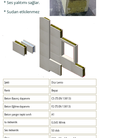
* Ses yalıtımı sağlar.
* Sudan etkilenmez
Şekli
Düz Lento
Renk
Beyaz
Beton Basınç dayanımı
C5 (TS EN 13813)
Beton Eğilme dayanımı
F2 (TS EN 13813)
Beton yangın tepki sınıfı
A1
Isı iletkenlik
0,045 W/mk
Ses iletkenlik
50 dsb