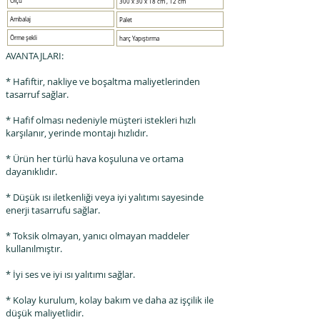
Ölçü
300 x 30 x 18 cm , 12 cm
Ambalaj
Palet
Örme şekli
harç Yapıştırma
AVANTAJLARI:
* Hafiftir, nakliye ve boşaltma maliyetlerinden
tasarruf sağlar.
* Hafif olması nedeniyle müşteri istekleri hızlı
karşılanır, yerinde montajı hızlıdır.
* Ürün her türlü hava koşuluna ve ortama
dayanıklıdır.
* Düşük ısı iletkenliği veya iyi yalıtımı sayesinde
enerji tasarrufu sağlar.
* Toksik olmayan, yanıcı olmayan maddeler
kullanılmıştır.
* İyi ses ve iyi ısı yalıtımı sağlar.
* Kolay kurulum, kolay bakım ve daha az işçilik ile
düşük maliyetlidir.