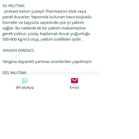
ISI YALITIMI:
prekast beton yüzeyli Thermaston
blok veya
panel duvarlar; Yapısında bulunan hava boşluklu
hücreler ve taşyünü sayesinde çok iyi yalıtım
sağlar. Bu nedenle ek bir yalıtım malzemesine
gerek yoktur. yüzey Kaplamalı duvar yoğunluğu
500-600 kg/m3 olup, yalıtım özellikleri iyidir.
YANGIN DİRENCİ:
Yangına dayanıklı yanmaz ürünlerden yapılmıştır.
SES YALITIMI:
Thermaston bloğundaki taşyünü sayesinde çok iyi
WhatsApp
Email
ses emme özelliği sağlar.
MALZEME TASARRUFU:
Therma ston blok ve panellerin hafifliği sayesinde
binaların statik yükleri azalır; Böylece kullanılan
beton ve demir miktarında önemli bir azalma
sağlanarak hem bina yapımında hem de işçilik
maliyetlerinde tasarruf sağlanmaktadır.