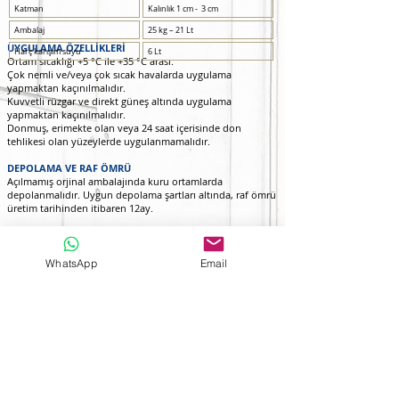
Katman
Kalınlık 1 cm - 3 cm
Ambalaj
25 kg – 21 Lt
UYGULAMA ÖZELLİKLERİ
Harç karışım suyu
6 Lt
Ortam sıcaklığı +5 °C ile +35 °C arası.
Çok nemli ve/veya çok sıcak havalarda uygulama
yapmaktan kaçınılmalıdır.
Kuvvetli rüzgar ve direkt güneş altında uygulama
yapmaktan kaçınılmalıdır.
Donmuş, erimekte olan veya 24 saat içerisinde don
tehlikesi olan yüzeylerde uygulanmamalıdır.
DEPOLAMA VE RAF ÖMRÜ
Açılmamış orjinal ambalajında kuru ortamlarda
depolanmalıdır. Uygun depolama şartları altında, raf ömrü
üretim tarihinden itibaren 12ay.
UYARILAR VE ÖNERİLER
Uygulama esnasında, iş ve işçi sağlığına uygun elbisesi,
koruyucu eldiven, gözlük ve maske kullanılmalıdır.
WhatsApp
Email
Kürlenmemiş malzemenin tahriş edici etkilerinden dolayı,
cilde ve göze temas etmesi halinde hemen bol su ve
sabunla yıkanmalıdır. Yutulması durumunda acilen
doktora başvurulmalıdır. Uygulama alanlarına yiyecek ve
içecek malzemeleri sokulmamalıdır. Çocukların
erişemeyeceği yerlerde depolanmalıdır.
* Tozlarını solumayın.
* Göz ile temasında derhal su ile yıkayın.
* Kanalizasyona boşaltmayın.
* Göz ve cilt ile temasından sakının.