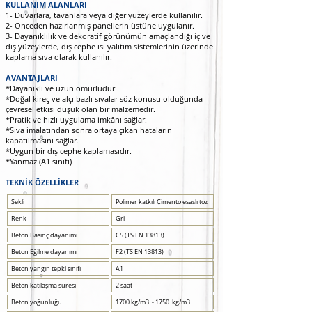
KULLANIM ALANLARI
1- Duvarlara, tavanlara veya diğer yüzeylerde kullanılır.
2- Önceden hazırlanmış panellerin üstüne uygulanır.
3- Dayanıklılık ve dekoratif görünümün amaçlandığı iç ve
dış yüzeylerde, dış cephe ısı yalıtım sistemlerinin üzerinde
kaplama sıva olarak kullanılır.
AVANTAJLARI
*Dayanıklı ve uzun ömürlüdür.
*Doğal kireç ve alçı bazlı sıvalar söz konusu olduğunda
çevresel etkisi düşük olan bir malzemedir.
*Pratik ve hızlı uygulama imkânı sağlar.
*Sıva imalatından sonra ortaya çıkan hataların
kapatılmasını sağlar.
*Uygun bir dış cephe kaplamasıdır.
*Yanmaz (A1 sınıfı)
TEKNİK ÖZELLİKLER
Şekli
Polimer katkılı Çimento esaslı toz
Renk
Gri
Beton Basınç dayanımı
C5 (TS EN 13813)
Beton Eğilme dayanımı
F2 (TS EN 13813)
Beton yangın tepki sınıfı
A1
Beton katılaşma süresi
2 saat
Beton yoğunluğu
1700 kg/m3 - 1750 kg/m3