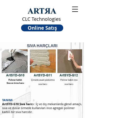
CLC Technologies
Online Satış
SIVA HARÇLARI
ArtSYD-G10
ArtSYD-G11
ArtSYD-G12
Polimer katkılı
Çimento esaslı püskürtme
Polimer katkılı ince
Sıva ve örme harcı
sıva harcı
sıva harcı
TANIMI
ArtSYD-G10 Sıva harcı
: İç ve dış mekanlarda genel amaçlı,
sıva ve duvar örmede kullanılan ince agregalı polimer
karkılı bir sıva harcıdır.