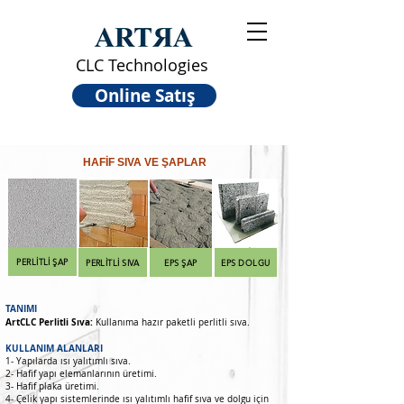
CLC Technologies
Online Satış
HAFİF SIVA VE ŞAPLAR
PERLİTLİ ŞAP
PERLİTLİ SIVA
EPS ŞAP
EPS DOLGU
TANIMI
ArtCLC Perlitli Sıva:
Kullanıma hazır paketli perlitli sıva.
KULLANIM ALANLARI
1- Yapılarda ısı yalıtımlı sıva.
2- Hafif yapı elemanlarının üretimi.
3- Hafif plaka üretimi.
4- Çelik yapı sistemlerinde ısı yalıtımlı hafif sıva ve dolgu için