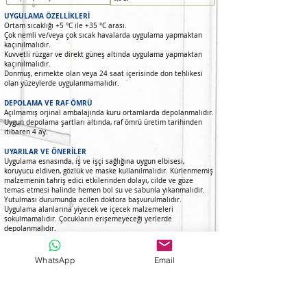
UYGULAMA ÖZELLİKLERİ
Ortam sıcaklığı +5 °C ile +35 °C arası.
Çok nemli ve/veya çok sıcak havalarda uygulama yapmaktan
kaçınılmalıdır.
Kuvvetli rüzgar ve direkt güneş altında uygulama yapmaktan
kaçınılmalıdır.
Donmuş, erimekte olan veya 24 saat içerisinde don tehlikesi
olan yüzeylerde uygulanmamalıdır.
DEPOLAMA VE RAF ÖMRÜ
Açılmamış orjinal ambalajında kuru ortamlarda depolanmalıdır.
Uygun depolama şartları altında, raf ömrü üretim tarihinden
itibaren 4 ay.
UYARILAR VE ÖNERİLER
Uygulama esnasında, iş ve işçi sağlığına uygun elbisesi,
koruyucu eldiven, gözlük ve maske kullanılmalıdır. Kürlenmemiş
malzemenin tahriş edici etkilerinden dolayı, cilde ve göze
temas etmesi halinde hemen bol su ve sabunla yıkanmalıdır.
Yutulması durumunda acilen doktora başvurulmalıdır.
Uygulama alanlarına yiyecek ve içecek malzemeleri
sokulmamalıdır. Çocukların erişemeyeceği yerlerde
depolanmalıdır.
* Tozlarını solumayın.
* Göz ile temasında derhal su ile yıkayın.
* Kanalizasyona boşaltmayın.
WhatsApp
Email
* Göz ve cilt ile temasından sakının.
* Uygun koruyucu eldiven, koruyucu gözlük/maske kullanın.
Genocel Toz köpük ajanı