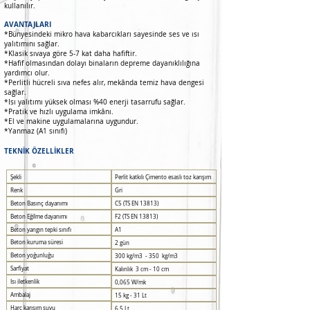
kullanılır.
AVANTAJLARI
*Bünyesindeki mikro hava kabarcıkları sayesinde ses ve ısı
yalıtımını sağlar.
*Klasik sıvaya göre 5-7 kat daha hafiftir.
*Hafif olmasından dolayı binaların depreme dayanıklılığına
yardımcı olur.
*Perlitli hücreli sıva nefes alır, mekânda temiz hava dengesi
sağlar.
*Isı yalıtımı yüksek olması %40 enerji tasarrufu sağlar.
*Pratik ve hızlı uygulama imkânı.
*El ve makine uygulamalarına uygundur.
*Yanmaz (A1 sınıfı)
TEKNİK ÖZELLİKLER
Şekli
Perlit katkılı Çimento esaslı toz karışım
Renk
Gri
Beton Basınç dayanımı
C5 (TS EN 13813)
Beton Eğilme dayanımı
F2 (TS EN 13813)
Beton yangın tepki sınıfı
A1
Beton kuruma süresi
2 gün
Beton yoğunluğu
300 kg/m3 - 350 kg/m3
Sarfiyat
Kalınlık 3 cm - 10 cm
Isı iletkenlik
0,065 W/mk
Ambalaj
15 kg - 31 Lt
Harç karışım suyu
6,5 Lt