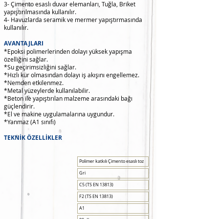
3- Çimento esaslı duvar elemanları, Tuğla, Briket
yapıştırılmasında kullanılır.
4- Havuzlarda seramik ve mermer yapıştırmasında
kullanılır.
AVANTAJLARI
*Epoksi polimerlerinden dolayı yüksek yapışma
özelliğini sağlar.
*Su geçirimsizliğini sağlar.
*Hızlı kür olmasından dolayı iş akışını engellemez.
*Nemden etkilenmez.
*Metal yüzeylerde kullanılabilir.
*Beton ile yapıştırılan malzeme arasındaki bağı
güçlendirir.
*El ve makine uygulamalarına uygundur.
*Yanmaz (A1 sınıfı)
TEKNİK ÖZELLİKLER
Polimer katkılı Çimento esaslı toz
Gri
C5 (TS EN 13813)
F2 (TS EN 13813)
A1