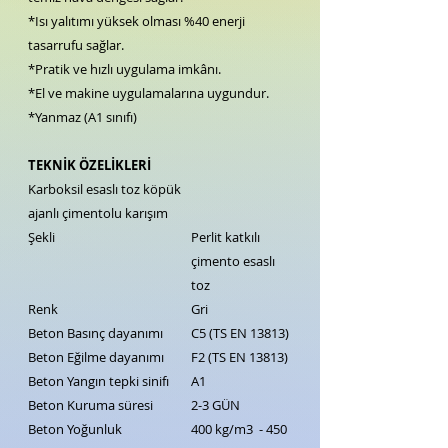
*Isı yalıtımı yüksek olması %40 enerji
tasarrufu sağlar.
*Pratik ve hızlı uygulama imkânı.
*El ve makine uygulamalarına uygundur.
*Yanmaz (A1 sınıfı)
TEKNİK ÖZELİKLERİ
Karboksil esaslı toz köpük
ajanlı çimentolu karışım
Şekli
Perlit katkılı
çimento esaslı
toz
Renk
Gri
Beton Basınç dayanımı
C5 (TS EN 13813)
Beton Eğilme dayanımı
F2 (TS EN 13813)
Beton Yangın tepki sinifı
A1
Beton Kuruma süresi
2-3 GÜN
Beton Yoğunluk
400 kg/m3 - 450