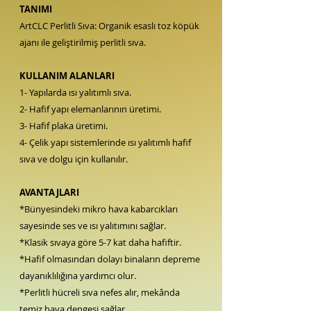
TANIMI
ArtCLC Perlitli Sıva
: Organik esaslı toz köpük
ajanı ile geliştirilmiş perlitli sıva.
KULLANIM ALANLARI
1- Yapılarda ısı yalıtımlı sıva.
2- Hafif yapı elemanlarının üretimi.
3- Hafif plaka üretimi.
4- Çelik yapı sistemlerinde ısı yalıtımlı hafif
sıva ve dolgu için kullanılır.
AVANTAJLARI
*Bünyesindeki mikro hava kabarcıkları
sayesinde ses ve ısı yalıtımını sağlar.
*Klasik sıvaya göre 5-7 kat daha hafiftir.
*Hafif olmasından dolayı binaların depreme
dayanıklılığına yardımcı olur.
*Perlitli hücreli sıva nefes alır, mekânda
temiz hava dengesi sağlar.