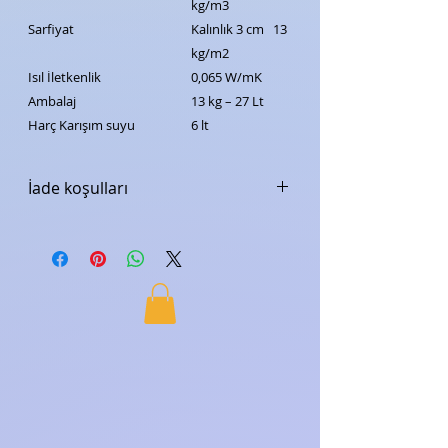
kg/m3
Sarfiyat
Kalınlık 3 cm 13
kg/m2
Isıl İletkenlik
0,065 W/mK
Ambalaj
13 kg – 27 Lt
Harç Karışım suyu
6 lt
İade koşulları
Nasıl İade Ederim?
Teslimat tarihinden itibaren 7 gün
içerisinde iade edebilirsiniz.
İadenizi Aras Kargo ile bize
yollayabilirsiniz.
İadelerde kargo ücretini gönderici
öder.
İade Adresimiz:
Hürriyet mah. çatalca yolu cad.
menekşe 2 No: 25/1 Büyükçekmece/
İstanbul