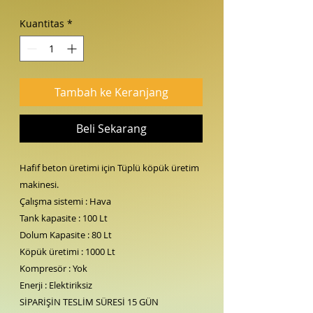
Kuantitas
*
Tambah ke Keranjang
Beli Sekarang
Hafif beton üretimi için Tüplü köpük üretim
makinesi.
Çalışma sistemi : Hava
Tank kapasite : 100 Lt
Dolum Kapasite : 80 Lt
Köpük üretimi : 1000 Lt
Kompresör : Yok
Enerji : Elektiriksiz
SİPARİŞİN TESLİM SÜRESİ 15 GÜN