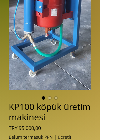
KP100 köpük üretim
makinesi
Harga
TRY 95.000,00
Belum termasuk PPN
|
ücretli