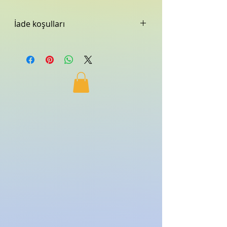
İade koşulları
Makine fabrikamızda çalıştırılıp teslimi
yapılır.
iade edilmez