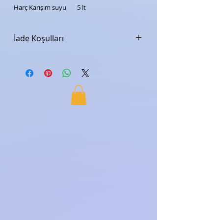
Harç Karışım suyu
5 lt
İade Koşulları
Nasıl İade Ederim?
Teslimat tarihinden itibaren 7 gün
içerisinde iade edebilirsiniz.
İadenizi Aras Kargo ile bize
yollayabilirsiniz.
İadelerde kargo ücretini gönderici
öder.
İade Adresimiz:
Hürriyet mah. çatalca yolu cad.
menekşe 2 No: 25/1 Büyükçekmece/
İstanbul
İade Koşulları
İade edeceğiniz ürünün, paketi hasar
görmemiş, kullanılmamış ve kullanım
hatası sonucu zarar görmemiş olması
gerekmektedir.