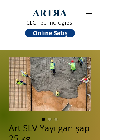
CLC Technologies
Online Satış
Art SLV Yayılgan şap
25 kg