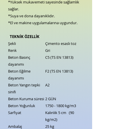
*Yüksek mukavemeti sayesinde sağlamlık
sağlar.
*Suya ve dona dayanıklıdır.
*El ve makine uygulamalarına uygundur.
TEKNİK ÖZELLİK
Şekli
Çimento esaslı toz
Renk
Gri
Beton Basınç
C5 (TS EN 13813)
dayanımı
Beton Eğilme
F2 (TS EN 13813)
dayanımı
Beton Yangın tepki
A2
sinifı
Beton Kuruma süresi
2 GÜN
Beton Yoğunluk
1750 - 1800 kg/m3
Sarfiyat
Kalınlık 5 cm (90
kg/m2)
Ambalaj
25 kg