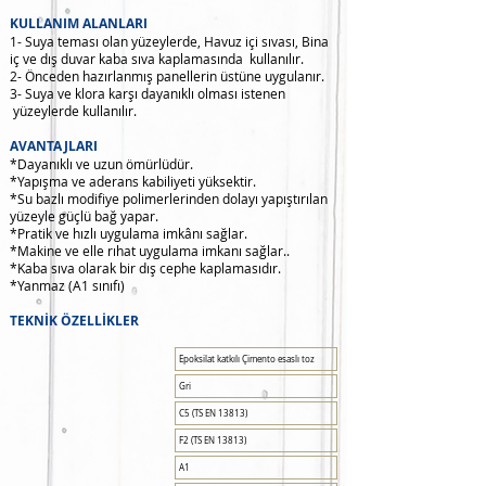
KULLANIM ALANLARI
1- Suya teması olan yüzeylerde, Havuz içi sıvası, Bina
iç ve dış duvar kaba sıva kaplamasında kullanılır.
2- Önceden hazırlanmış panellerin üstüne uygulanır.
3- Suya ve klora karşı dayanıklı olması istenen
yüzeylerde kullanılır.
AVANTAJLARI
*Dayanıklı ve uzun ömürlüdür.
*Yapışma ve aderans kabiliyeti yüksektir.
*Su bazlı modifiye polimerlerinden dolayı yapıştırılan
yüzeyle güçlü bağ yapar.
*Pratik ve hızlı uygulama imkânı sağlar.
*Makine ve elle rıhat uygulama imkanı sağlar..
*Kaba sıva olarak bir dış cephe kaplamasıdır.
*Yanmaz (A1 sınıfı)
TEKNİK ÖZELLİKLER
Epoksilat katkılı Çimento esaslı toz
Gri
C5 (TS EN 13813)
F2 (TS EN 13813)
A1