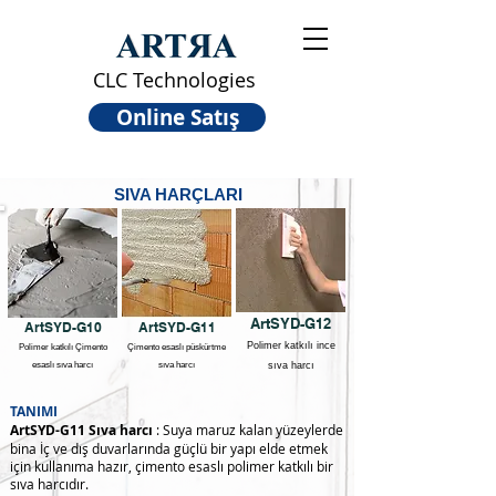
CLC Technologies
Online Satış
SIVA HARÇLARI
ArtSYD-G12
ArtSYD-G10
ArtSYD-G11
Polimer katkılı ince
Polimer katkılı Çimento
Çimento esaslı püskürtme
esaslı sıva harcı
sıva harcı
sıva harcı
TANIMI
ArtSYD-G11 Sıva harcı
: Suya maruz kalan yüzeylerde
bina İç ve dış duvarlarında güçlü bir yapı elde etmek
için kullanıma hazır, çimento esaslı polimer katkılı bir
sıva harcıdır.