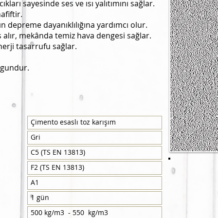
ları sayesinde ses ve ısı yalıtımını sağlar.
fiftir.
ın depreme dayanıklılığına yardımcı olur.
s alır, mekânda temiz hava dengesi sağlar.
erji tasarrufu sağlar.
ygundur.
Çimento esaslı toz karışım
Gri
C5 (TS EN 13813)
F2 (TS EN 13813)
A1
1 gün
500 kg/m3 - 550 kg/m3