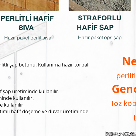
STRAFORLU
PERLİTLİ HAFİF
HAFİF ŞAP
SIVA
Hazır paket eps şap
Hazır paket perlit sıva
Ne
litli şap betonu. Kullanıma hazır torbalı
perlit
Geno
if şap üretiminde kullanılır.
inde kullanılır.
Toz köpü
 kullanılır.
alıtımlı hafif döşeme ve duvar üretiminde