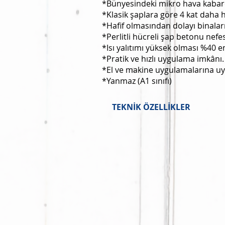
*Bünyesindeki mikro hava kabarcık
*Klasik şaplara göre 4 kat daha ha
*Hafif olmasından dolayı binalar
*Perlitli hücreli şap betonu nefe
*Isı yalıtımı yüksek olması %40 en
*Pratik ve hızlı uygulama imkânı.
*El ve makine uygulamalarına u
*Yanmaz (A1 sınıfı)
TEKNİK ÖZELLİKLER