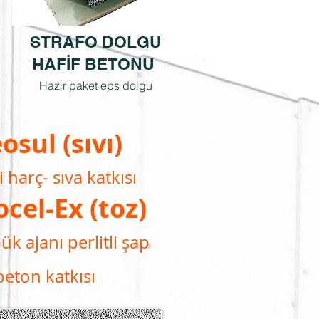
STRAFO DOLGU
HAFİF BETONU
Hazır paket eps dolgu
osul (sıvı)
li harç- sıva katkısı
cel-Ex (toz)
k ajanı perlitli şap
beton katkısı