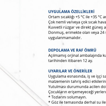
UYGULAMA ÖZELLİKLERİ
Ortam sıcaklığı +5 °C ile +35 °C a
Çok nemli ve/veya çok sıcak hav
Kuvvetli rüzgar ve direkt güneş 
Donmuş, erimekte olan veya 24 s
uygulanmamalıdır.
DEPOLAMA VE RAF ÖMRÜ
Açılmamış orjinal ambalajında k
tarihinden itibaren 12 ay.
UYARILAR VE ÖNERİLER
Uygulama esnasında, iş ve işçi s
malzemenin tahriş edici etkileri
Yutulması durumunda acilen dokt
Çocukların erişemeyeceği yerler
* Tozlarını solumayın.
* Göz ile temasında derhal su ile