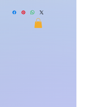
Nasıl İade Ederim?
Teslimat tarihinden itibaren 7 gün
içerisinde iade edebilirsiniz.
İadenizi Aras Kargo ile bize
yollayabilirsiniz.
İadelerde kargo ücretini gönderici
öder.
İade Adresimiz:
Hürriyet mah. çatalca yolu cad.
menekşe 2 No: 25/1 Büyükçekmece/
İstanbul
İade Koşulları
İade edeceğiniz ürünün, paketi hasar
görmemiş, kullanılmamış ve kullanım
hatası sonucu zarar görmemiş olması
gerekmektedir.