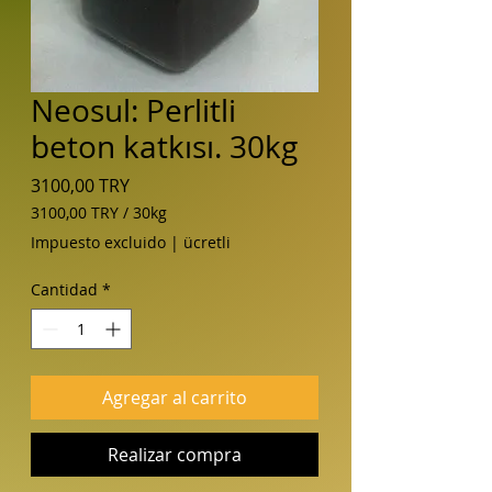
Neosul: Perlitli
beton katkısı. 30kg
Precio
3100,00 TRY
3100,00 TRY
/
30kg
3100,00 TRY
Impuesto excluido
|
ücretli
por
30
Cantidad
*
Kilogramos
Agregar al carrito
Realizar compra