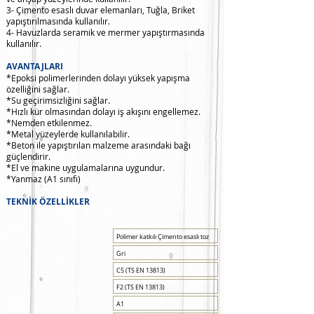
3- Çimento esaslı duvar elemanları, Tuğla, Briket
yapıştırılmasında kullanılır.
4- Havuzlarda seramik ve mermer yapıştırmasında
kullanılır.
AVANTAJLARI
*Epoksi polimerlerinden dolayı yüksek yapışma
özelliğini sağlar.
*Su geçirimsizliğini sağlar.
*Hızlı kür olmasından dolayı iş akışını engellemez.
*Nemden etkilenmez.
*Metal yüzeylerde kullanılabilir.
*Beton ile yapıştırılan malzeme arasındaki bağı
güçlendirir.
*El ve makine uygulamalarına uygundur.
*Yanmaz (A1 sınıfı)
TEKNİK ÖZELLİKLER
Polimer katkılı Çimento esaslı toz
Gri
C5 (TS EN 13813)
F2 (TS EN 13813)
A1