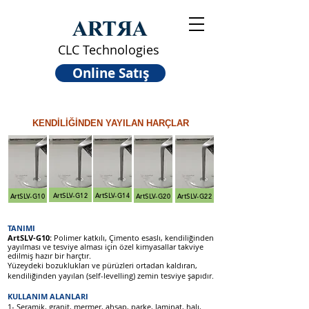
CLC Technologies
Online Satış
KENDİLİĞİNDEN YAYILAN HARÇLAR
ArtSLV-G12
ArtSLV-G14
ArtSLV-G10
ArtSLV-G20
ArtSLV-G22
TANIMI
ArtSLV-G10:
Polimer katkılı, Çimento esaslı, kendiliğinden
yayılması ve tesviye alması için özel kimyasallar takviye
edilmiş hazır bir harçtır.
Yüzeydeki bozuklukları ve pürüzleri ortadan kaldıran,
kendiliğinden yayılan (self-levelling) zemin tesviye şapıdır.
KULLANIM ALANLARI
1- Seramik, granit, mermer, ahşap, parke, laminat, halı,