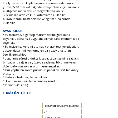
linolyum ve PVC kaplamaların döşenmesinden önce
yüzeyi 2- 10 mm kalınlığında tesviye etmek için kullanılır.
2- Alışveriş merkezleri ve mağazalar kullanılır.
3- İç mekânlarda ve kuru ortamlarda kullanılır.
4- Konutlarda, hastanelerde ve eğitim binalarında
kullanılır.
AVANTAJLARI
*Bu malzeme, diğer şap malzemelerine göre daha
dayanıklı, daha hızlı uygulanabilir ve daha ekonomik bir
seçenektir.
*Bu malzeme, kendini otomatik olarak tesviye edebilen,
yüksek dayanımlı ve homojen bir yüzey oluşturan
özelliklere sahiptir.
*Uygulama süresi oldukça kısadır, taban zemine sağlam
bir bağlantı sağlar ve yüzeyde çatlama, bölünme veya
diğer deformasyonlar oluşmasını engeller.
* Priz yaptıktan sonra pürüzsüz, parlak ve sert bir yüzey
oluşturur.
*Pratik ve hızlı uygulama imkânı.
*El ve makine uygulamalarına uygundur.
*Yanmaz (A1 sınıfı)
TEKNİK ÖZELLİKLER
Polimer katkılı Çimento esaslı toz
Gri