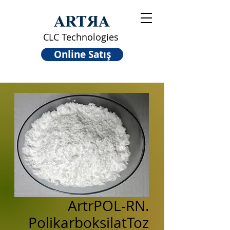
CLC Technologies
Online Satış
ArtrPOL-RN.
PolikarboksilatToz